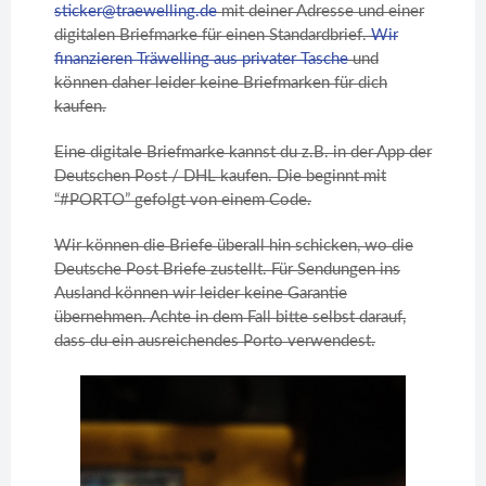
sticker@traewelling.de
mit deiner Adresse und einer
digitalen Briefmarke für einen Standardbrief.
Wir
finanzieren Träwelling aus privater Tasche
und
können daher leider keine Briefmarken für dich
kaufen.
Eine digitale Briefmarke kannst du z.B. in der App der
Deutschen Post / DHL kaufen. Die beginnt mit
“#PORTO” gefolgt von einem Code.
Wir können die Briefe überall hin schicken, wo die
Deutsche Post Briefe zustellt. Für Sendungen ins
Ausland können wir leider keine Garantie
übernehmen. Achte in dem Fall bitte selbst darauf,
dass du ein ausreichendes Porto verwendest.