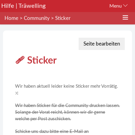
Hilfe | Träwelling
Menu
Home
>
Community
>
Sticker
Seite bearbeiten
🩹 Sticker
Wir haben aktuell leider keine Sticker mehr Vorrätig.
:c
Wir haben Sticker für die Community drucken lassen.
Solange der Vorat reicht, können wir dir gerne
welche per Post zuschicken.
Schicke uns dazu bitte eine E-Mail an